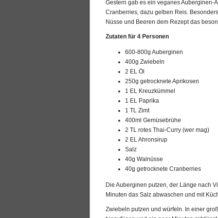
Gestern gab es ein veganes Auberginen-A
Cranberries, dazu gelben Reis. Besonders
Nüsse und Beeren dem Rezept das besond
Zutaten für 4 Personen
600-800g Auberginen
400g Zwiebeln
2 EL Öl
250g getrocknete Aprikosen
1 EL Kreuzkümmel
1 EL Paprika
1 TL Zimt
400ml Gemüsebrühe
2 TL rotes Thai-Curry (wer mag)
2 EL Ahronsirup
Salz
40g Walnüsse
40g getrocknete Cranberries
Die Auberginen putzen, der Länge nach Vi
Minuten das Salz abwaschen und mit Küch
Zwiebeln putzen und würfeln. In einer gr