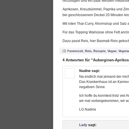
hinzufügen und ein paar Minuten mitdünst
Aprikosen, Kreuzkümmel, Paprika und Zim
bei geschlossenem Deckel 20 Minuten leic
Mit roten Thai-Curry, Ahornsirup und Sal
Für das Topping Walnüsse ohne Fett anrö
Dazu passt Reis, hier Basmati-Reis gekoch
Fastenzeit
,
Reis
,
Rezepte
,
Vegan
,
Vegeta
4 Antworten für “Auberginen-Aprikos
Nadine
sagt:
Na endlich mal jemand der mich
Das Krankenhaus ist an Karneva
negativen Sinne.
Ich hoffe du konntest trotz viel
wir mal vorbeigekommen, wir wa
LG Nadine
Lady
sagt: