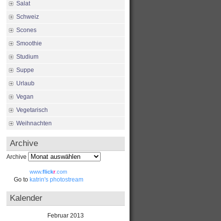
Salat
Schweiz
Scones
Smoothie
Studium
Suppe
Urlaub
Vegan
Vegetarisch
Weihnachten
Archive
Archive
www.
flick
r
.com
Go to
katrin's photostream
Kalender
Februar 2013