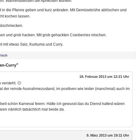
en. Währenddessen die Aprikosen würfeln.
t in die Pfanne geben und kurz anbraten. Mit Gemüsebrühe ablöschen und
ht kochen lassen.
z abschmecken.
sen und grob hacken. Mit grob gehackten Cranberries mischen.
t mit etwas Salz, Kurkuma und Curry.
risch
en-Curry”
18. Februar 2013 um 12:21 Uhr
 versteht. 🙂
l der reinste Ausnahmezustand, im positiven wie leider (manchmal) auch im
 Arbeit schön Karneval feiern. Hätte ich gewusst das du Dienst hattest wären
ren nämlich tatsächlich mal beide da.
9. März 2013 um 19:11 Uhr