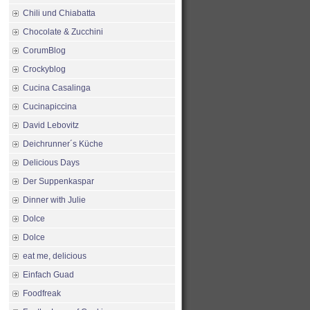
Chili und Chiabatta
Chocolate & Zucchini
CorumBlog
Crockyblog
Cucina Casalinga
Cucinapiccina
David Lebovitz
Deichrunner´s Küche
Delicious Days
Der Suppenkaspar
Dinner with Julie
Dolce
Dolce
eat me, delicious
Einfach Guad
Foodfreak