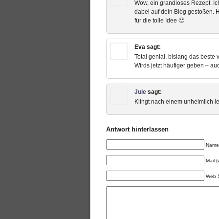
Wow, ein grandioses Rezept. Ic
dabei auf dein Blog gestoßen. H
für die tolle Idee 🙂
Eva
sagt:
Total genial, bislang das best
Wirds jetzt häufiger geben – au
Jule
sagt:
Klingt nach einem unheimlich l
Antwort hinterlassen
Name 
Mail (
Web S