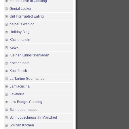
For the Love of Cooking
Genial Lecker
Girl Interrupted Eating
heipei´s weblog
Holiday Blog
Küchenlatein
Ketex
Kleiner Kuriositätenladen
Kochen heiß
Kochfrosch
La Tartine Gourmande
Lamiacucina
Lavaterra
Low Budget Cooking
Schnuppensuppe
Schnuppschnüss ihr Manzfred
Smitten Kitchen