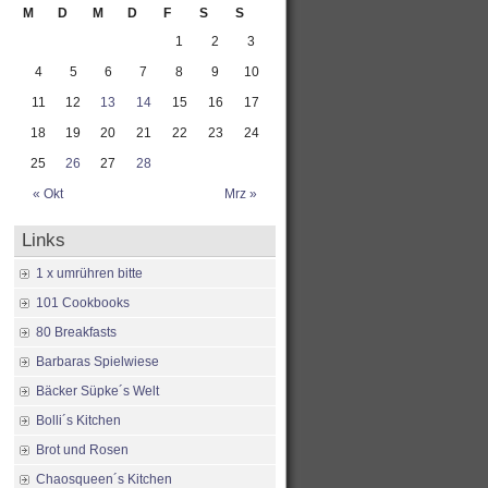
M
D
M
D
F
S
S
1
2
3
4
5
6
7
8
9
10
11
12
13
14
15
16
17
18
19
20
21
22
23
24
25
26
27
28
« Okt
Mrz »
Links
1 x umrühren bitte
101 Cookbooks
80 Breakfasts
Barbaras Spielwiese
Bäcker Süpke´s Welt
Bolli´s Kitchen
Brot und Rosen
Chaosqueen´s Kitchen