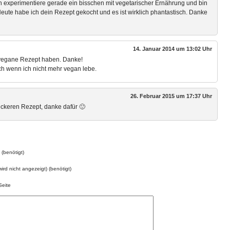
h experimentiere gerade ein bisschen mit vegetarischer Ernährung und bin
eute habe ich dein Rezept gekocht und es ist wirklich phantastisch. Danke
14. Januar 2014 um 13:02 Uhr
e vegane Rezept haben. Danke!
ch wenn ich nicht mehr vegan lebe.
26. Februar 2015 um 17:37 Uhr
eckeren Rezept, danke dafür 🙂
(benötigt)
wird nicht angezeigt) (benötigt)
eite