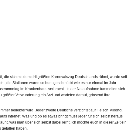
adt, die sich mit dem drittgrößten Karnevalszug Deutschlands rühmt, wurde seit
t, die Stationen waren so bunt geschmückt wie es nur einmal im Jahr
osenmontag im Krankenhaus verbracht. In der Notaufnahme tummelten sich
 größter Verwunderung ein Arzt und warteten darauf, grinsend ihre
immer beliebter wird. Jeder zweite Deutsche verzichtet auf Fleisch, Alkohol,
 aufs Internet. Was und ob es etwas bringt muss jeder für sich selbst heraus
taunt, was man über sich selbst dabei lernt. Ich möchte euch in dieser Zeit ein
s gefallen haben.