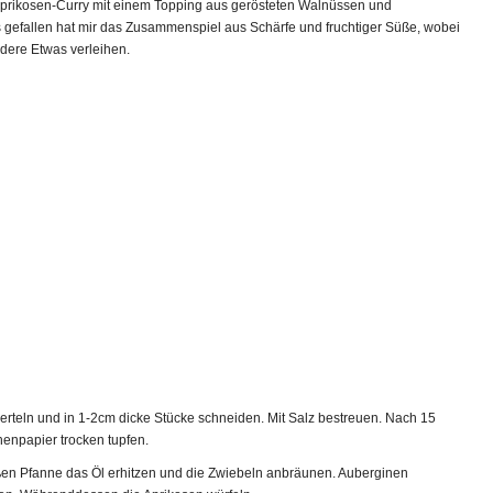
prikosen-Curry mit einem Topping aus gerösteten Walnüssen und
 gefallen hat mir das Zusammenspiel aus Schärfe und fruchtiger Süße, wobei
ere Etwas verleihen.
erteln und in 1-2cm dicke Stücke schneiden. Mit Salz bestreuen. Nach 15
enpapier trocken tupfen.
oßen Pfanne das Öl erhitzen und die Zwiebeln anbräunen. Auberginen