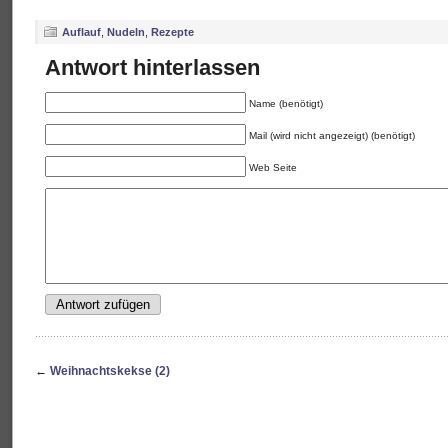
Auflauf
,
Nudeln
,
Rezepte
Antwort hinterlassen
Name (benötigt)
Mail (wird nicht angezeigt) (benötigt)
Web Seite
←
Weihnachtskekse (2)