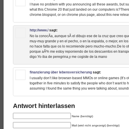
I have no problem with you announcing all these awards, but s
what this Chrome 20 that just landed on our computers is?There
chrome.blogspot, or on chrome plus page, about this new release
http://www./
sagt:
No la conocÃ­a, aunque sÃ­ el dibujo ese de la cruz que creo que
muy-muy grande y en el pecho, o en la espalda, o mejor, en los d
no hace falta que os lo recomiende pero mucho-mucho.De lo ot
porque aÃºn me estoy reponiendo de los descuentos en transport
digo:Yo iba de peregrina,y me cogiste de la mano
finanzierung über lebensversicherung
sagt:
I usually don’t like browser-based MMOs or online games (It’s o
together in five minutes to satisfy the people who don’t want to 
assuming I found the same thing you were talking about, sound
Antwort hinterlassen
Name (benötigt)
Mail (wird nicht angezeigt) (benötigt)