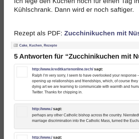
Ich lege den Kuchen noch für einen Tag in 
Kühlschrank. Dann wird er noch saftiger.
Rezept als PDF:
Zucchinikuchen mit Nü
Cake
,
Kuchen
,
Rezepte
5 Antworten für “Zucchinikuchen mit 
http://www.kreditkartenonline.tech/
sagt:
Ralph I’m very sorry, I seem to have overlooked your response – ve
opening up relationships and friendships, which, of course they 
dying art we are learning to communicate with warmth and human
Twitter. Thanks for chipping in.
http://www./
sagt:
perhaps any other Catholic bishop across the country. Nienstedt
marriage discrimination into the Catholic Mass, turned the Euch
http://www./
sagt: