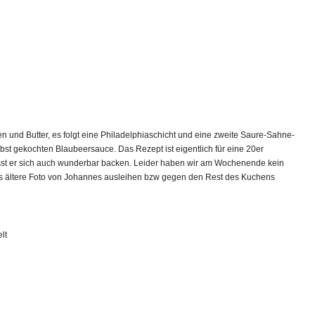
n und Butter, es folgt eine Philadelphiaschicht und eine zweite Saure-Sahne-
lbst gekochten Blaubeersauce. Das Rezept ist eigentlich für eine 20er
ässt er sich auch wunderbar backen. Leider haben wir am Wochenende kein
was ältere Foto von Johannes ausleihen bzw gegen den Rest des Kuchens
lt