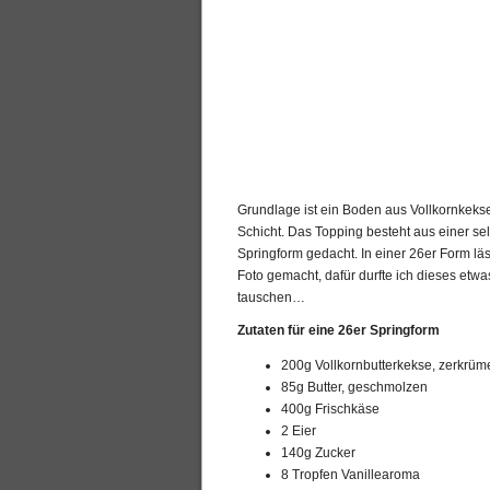
Grundlage ist ein Boden aus Vollkornkekse
Schicht. Das Topping besteht aus einer se
Springform gedacht. In einer 26er Form l
Foto gemacht, dafür durfte ich dieses et
tauschen…
Zutaten für eine 26er Springform
200g Vollkornbutterkekse, zerkrüme
85g Butter, geschmolzen
400g Frischkäse
2 Eier
140g Zucker
8 Tropfen Vanillearoma