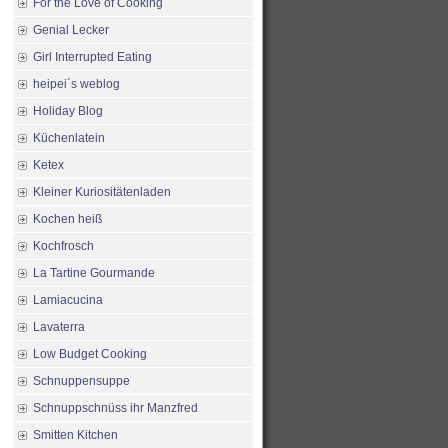
For the Love of Cooking
Genial Lecker
Girl Interrupted Eating
heipei´s weblog
Holiday Blog
Küchenlatein
Ketex
Kleiner Kuriositätenladen
Kochen heiß
Kochfrosch
La Tartine Gourmande
Lamiacucina
Lavaterra
Low Budget Cooking
Schnuppensuppe
Schnuppschnüss ihr Manzfred
Smitten Kitchen