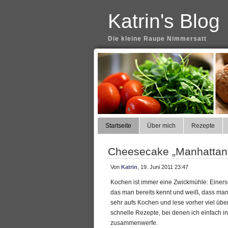
Katrin's Blog
Die kleine Raupe Nimmersatt
Startseite
Über mich
Rezepte
Cheesecake „Manhattan
Von
Katrin
, 19. Juni 2011 23:47
Kochen ist immer eine Zwickmühle: Einerse
das man bereits kennt und weiß, dass man e
sehr aufs Kochen und lese vorher viel übe
schnelle Rezepte, bei denen ich einfach 
zusammenwerfe.