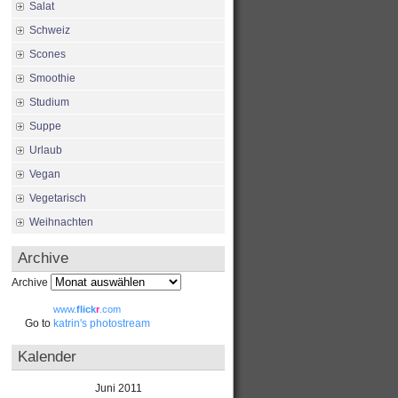
Salat
Schweiz
Scones
Smoothie
Studium
Suppe
Urlaub
Vegan
Vegetarisch
Weihnachten
Archive
Archive
www.
flick
r
.com
Go to
katrin's photostream
Kalender
Juni 2011