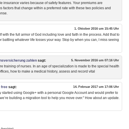
e insurance varies because of safety features. Your premiums are
 factors that change within a preferred rate with these two policies and
ense.
1. Oktober 2016 um 15:45 Uhr
 with the full armor of God including love and faith in the process. Add that to
r battling whatever life tosses your way. Stop by when you can, I miss seeing
nsversicherung zahlen
sagt:
5. November 2016 um 07:16 Uhr
uire training of nurses. In an age of specialization is made to the special health
offices, how to make a medical history, assess and record vital
 free
sagt:
14. Februar 2017 um 17:06 Uhr
y started using Google+ with a personal Google Account and would prefer to
e’re building a migration tool to help you move over." How about an update.
(benötigt)