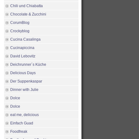
Chili und Chiabatta
Chocolate & Zucchini
CorumBlog
Crockyblog
Cucina Casalinga
Cucinapiccina
David Lebovitz
Deichrunner´s Küche
Delicious Days
Der Suppenkaspar
Dinner with Julie
Dolce
Dolce
eat me, delicious
Einfach Guad
Foodfreak