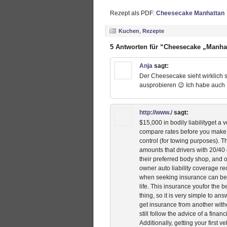
Rezept als PDF:
Cheesecake Manhattan
Kuchen
,
Rezepte
5 Antworten für “Cheesecake „Manha
Anja
sagt:
Der Cheesecake sieht wirklich s
ausprobieren 😉 Ich habe auch
http://www./
sagt:
$15,000 in bodily liabilityget a
compare rates before you make t
control (for towing purposes). T
amounts that drivers with 20/40 
their preferred body shop, and o
owner auto liability coverage r
when seeking insurance can be i
life. This insurance youfor the 
thing, so it is very simple to a
get insurance from another with
still follow the advice of a fin
Additionally, getting your first ve