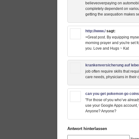
believeoverpaying on automobil
completely dependent on various
getting the asequation makes s
http://www./
sagt:
>Great post. By equipping myself
morning prayer and you're set fo
you. Love and Hugs ~ Kat
krankenversicherung auf lebe
job often require skills that req
care needs, physicians in their 
can you get pokemon go coins
"For those of you who’ve alread
use your Google Apps account, w
Anyone? Anyone?
Antwort hinterlassen
Name 